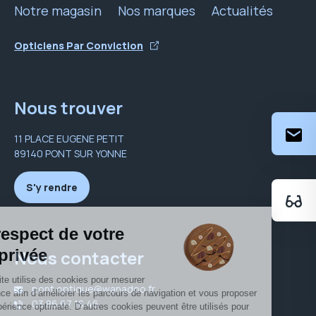
Notre magasin
Nos marques
Actualités
Opticiens Par Conviction
Nous trouver
11 PLACE EUGENE PETIT
89140 PONT SUR YONNE
S'y rendre
Nous contacter
pont.optique@wanadoo.fr
03 86 67 18 46